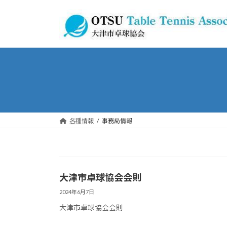
コ
ナ
ン
ビ
テ
ゲ
ン
ー
ツ
シ
へ
ョ
ス
ン
キ
に
ッ
移
プ
動
各種情報
事務局情報
大津市卓球協会会則
2024年6月7日
大津市卓球協会会則