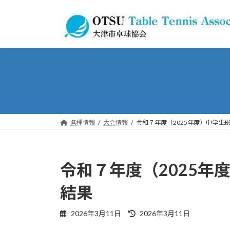
コ
ナ
ン
ビ
テ
ゲ
ン
ー
ツ
シ
へ
ョ
ス
ン
キ
に
ッ
移
プ
動
各種情報
大会情報
令和７年度（2025年度）中学生
令和７年度（2025年
結果
最
2026年3月11日
2026年3月11日
終