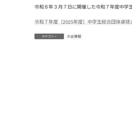
更
令和８年３月７日に開催した令和７年度中学
新
日
時
令和７年度（2025年度）中学生総合団体卓球
:
大会情報
カテゴリー